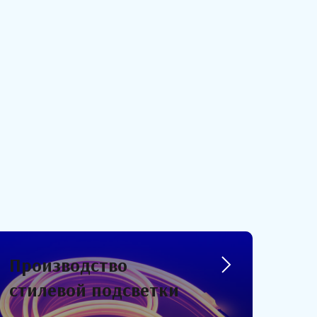
Производство
стилевой подсветки