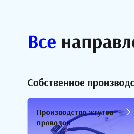
Все
направл
Собственное производ
Производство жгутов
проводов