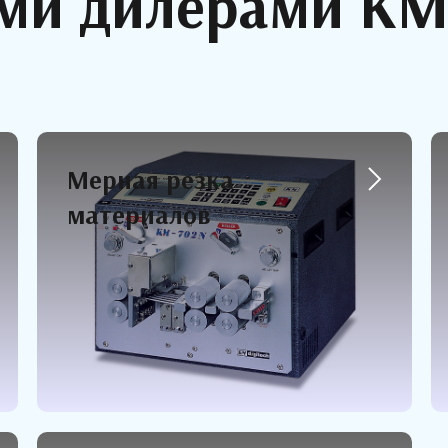
и дилерами KM 
Мерная резка
материалов