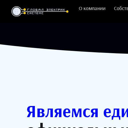
О компании
Собст
Являемся ед