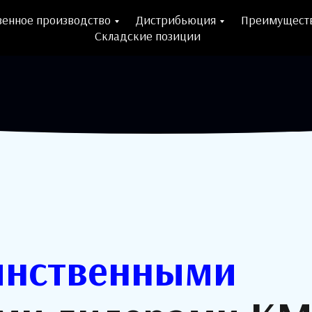
венное производство
Дистрибьюция
Преимущест
Складские позиции
инственными