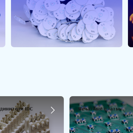
динители IDC
Печатные платы